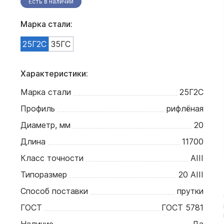
Есть в наличии
Марка стали:
25Г2С
35ГС
Характеристики:
Марка стали
25Г2С
Профиль
рифлёная
Диаметр, мм
20
Длина
11700
Класс точности
АIII
Типоразмер
20 АIII
Способ поставки
прутки
ГОСТ
ГОСТ 5781