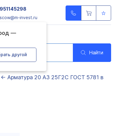
951145298
scow@m-invest.ru
ород —
Найти
рать другой
← Арматура 20 А3 25Г2С ГОСТ 5781 в