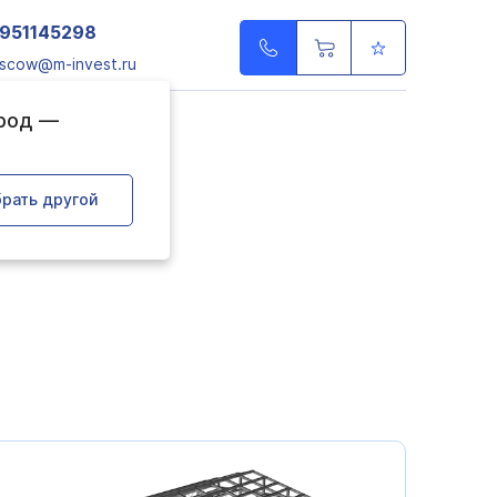
951145298
scow@m-invest.ru
ород —
рать другой