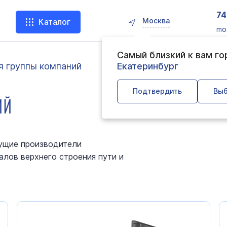
74
Москва
Каталог
mo
Самый близкий к вам г
 группы компаний
Екатеринбург
Подтвердить
Выб
ИЙ
дущие производители
алов верхнего строения пути и