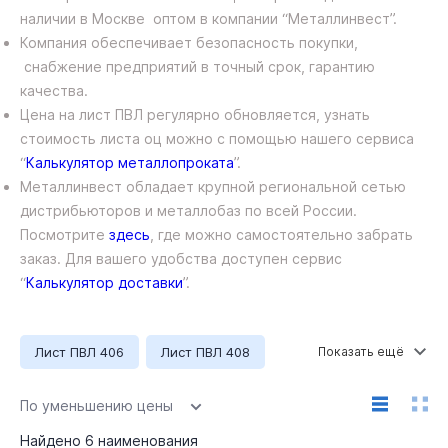
наличии в Москве оптом в компании “Металлинвест”.
Компания обеспечивает безопасность покупки,
снабжение предприятий в точный срок, гарантию
качества.
Цена на лист ПВЛ регулярно обновляется, узнать
стоимость листа оц можно с помощью нашего сервиса
“
Калькулятор металлопроката
”.
Металлинвест обладает крупной региональной сетью
дистрибьюторов и металлобаз по всей России.
Посмотрите
здесь
, где можно самостоятельно забрать
заказ. Для вашего удобства доступен сервис
“
Калькулятор доставки
”.
Лист ПВЛ 406
Лист ПВЛ 408
Лист ПВЛ 410
Лист ПВЛ 506
Лист ПВЛ 508
По уменьшению цены
Лист ПВЛ 510
Ст3сп
Найдено
6
наименования