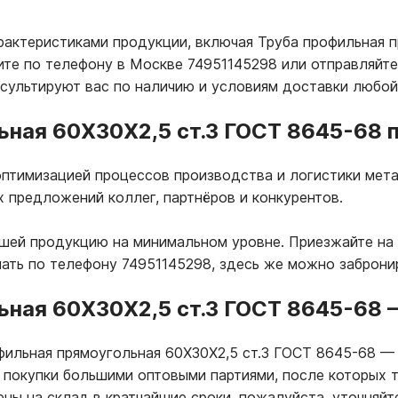
рактеристиками продукции, включая Труба профильная 
ите по телефону в Москве 74951145298 или отправляйт
нсультируют вас по наличию и условиям доставки любой
ная 60Х30Х2,5 ст.3 ГОСТ 8645-68 п
птимизацией процессов производства и логистики мета
х предложений коллег, партнёров и конкурентов.
ашей продукцию на минимальном уровне. Приезжайте на
лать по телефону 74951145298, здесь же можно заброни
ьная 60Х30Х2,5 ст.3 ГОСТ 8645-68
офильная прямоугольная 60Х30Х2,5 ст.3 ГОСТ 8645-68
—
 покупки большими оптовыми партиями, после которых 
ны на склад в кратчайшие сроки, пожалуйста, уточняйт