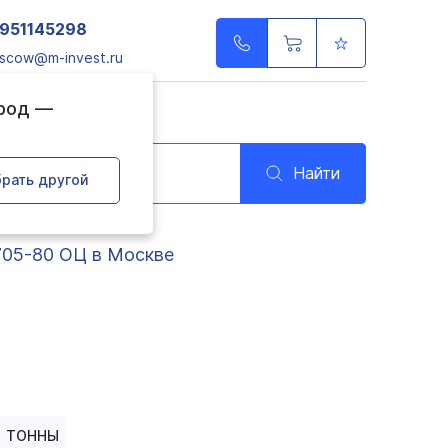
951145298
scow@m-invest.ru
ород —
Найти
рать другой
705-80 ОЦ в Москве
ТОННЫ