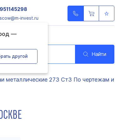
951145298
scow@m-invest.ru
ород —
Найти
рать другой
и металлические 273 Ст3 По чертежам и
ОСКВЕ