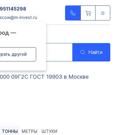
951145298
scow@m-invest.ru
ород —
Найти
рать другой
6000 09Г2С ГОСТ 19903 в Москве
ТОННЫ
МЕТРЫ
ШТУКИ