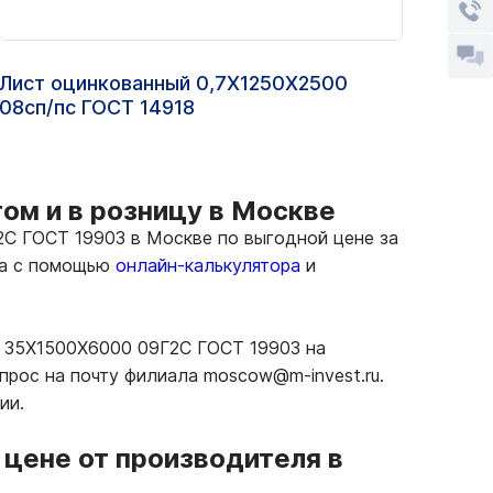
Лист оцинкованный 0,7Х1250Х2500
Прос
08сп/пс ГОСТ 14918
ом и в розницу в Москве
С ГОСТ 19903 в Москве по выгодной цене за
та с помощью
онлайн-калькулятора
и
й 35Х1500Х6000 09Г2С ГОСТ 19903 на
прос на почту филиала moscow@m-invest.ru.
ии.
цене от производителя в