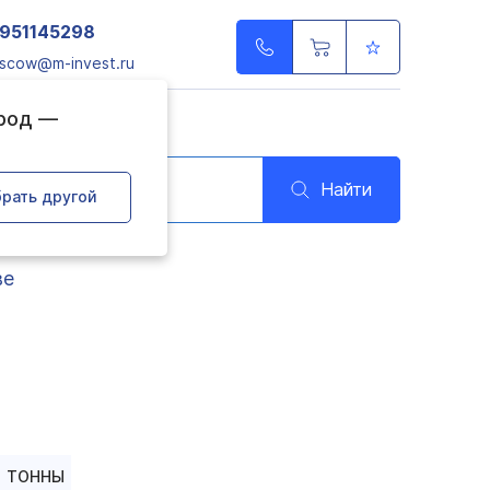
951145298
scow@m-invest.ru
ород —
Найти
рать другой
ве
ТОННЫ