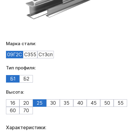
Марка стали:
09Г2С
С355
Ст3сп
Тип профиля:
Б1
Б2
Высота:
16
20
25
30
35
40
45
50
55
60
70
Характеристики: